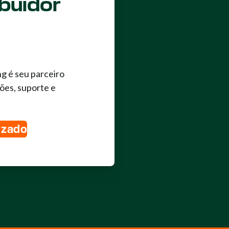
buidor
ng é seu parceiro
ões, suporte e
izado